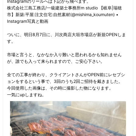
Instagramのリールへは下記から飛べます。
株式会社三島工務店/一級建築士事務所m studio 【岐阜|瑞穂
市】新築:平屋:注文住宅:自然素材(@mishima_koumuten) •
Instagram写真と動画
ついに、明日8月7日に、川次商店大垣市場店が新規OPENしま
す。
市場と言うと、なかなか入り難いと思われるかも知れません
が、誰でも入って来られますので、ご安心下さい。
全ての工事が終わり、クライアントさんがOPEN前にレセプシ
ョンをするという事で、3回のうち2回ご招待を戴きました。
今回使用した画像は、その時に撮影した物になります。
一気にupしますね。