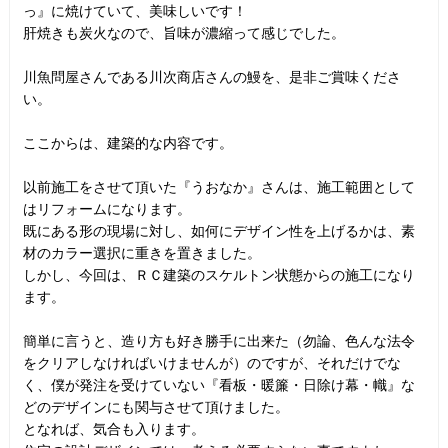
っ』に焼けていて、美味しいです！
肝焼きも炭火なので、旨味が濃縮って感じでした。
川魚問屋さんである川次商店さんの鰻を、是非ご賞味くださ
い。
ここからは、建築的な内容です。
以前施工をさせて頂いた『うおなか』さんは、施工範囲として
はリフォームになります。
既にある形の現場に対し、如何にデザイン性を上げるかは、素
材のカラー選択に重きを置きました。
しかし、今回は、ＲＣ建築のスケルトン状態からの施工になり
ます。
簡単に言うと、造り方も好き勝手に出来た（勿論、色んな法令
をクリアしなければいけませんが）のですが、それだけでな
く、僕が発注を受けていない『看板・暖簾・日除け幕・幟』な
どのデザインにも関与させて頂けました。
となれば、気合も入ります。