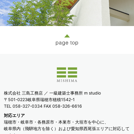
購入した商品，閲覧したページや広告の履歴，検索した検索キー
ワード，利用日時，利用方法，利用環境（携帯端末を通じてご利
用の場合の当該端末の通信状態，利用に際しての各種設定情報な
ども含みます），IPアドレス，クッキー情報，位置情報，端末の
個体識別情報などの履歴情報および特性情報を，ユーザーが当社
や提携先のサービスを利用しまたはページを閲覧する際に収集し
ます。
第３条（個人情報を収集・利用する目的）
当社が個人情報を収集・利用する目的は，以下のとおりです。
（1）ユーザーに自分の登録情報の閲覧や修正，利用状況の閲覧
を行っていただくために，氏名，住所，連絡先，支払方法などの
登録情報，利用されたサービスや購入された商品，およびそれら
の代金などに関する情報を表示する目的
株式会社 三島工務店 ／ 一級建築士事務所 m studio
（2）ユーザーにお知らせや連絡をするためにメールアドレスを
〒501-0223岐阜県瑞穂市穂積1542-1
利用する場合やユーザーに商品を送付したり必要に応じて連絡し
TEL 058-327-0334
FAX 058-326-6616
たりするため，氏名や住所などの連絡先情報を利用する目的
（3）ユーザーの本人確認を行うために，氏名，生年月日，住
対応エリア
所，電話番号，銀行口座番号，クレジットカード番号，運転免許
瑞穂市・岐阜市・各務原市・本巣市・大垣市を中心に、
証番号，配達証明付き郵便の到達結果などの情報を利用する目的
岐阜県内（飛騨地方を除く）および愛知県西尾張エリアに対応して
（4）ユーザーに代金を請求するために，購入された商品名や数