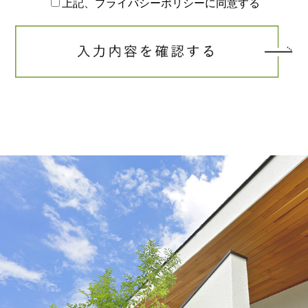
上記、プライバシーポリシーに同意する
って，当該情報に含まれる氏名，生年月日，住所，電話番号，連
絡先その他の記述等により特定の個人を識別できる情報を指しま
す。
プライバシー情報のうち「履歴情報および特性情報」とは，上記
に定める「個人情報」以外のものをいい，ご利用いただいたサー
ビスやご購入いただいた商品，ご覧になったページや広告の履
歴，ユーザーが検索された検索キーワード，ご利用日時，ご利用
の方法，ご利用環境，郵便番号や性別，職業，年齢，ユーザーの
IPアドレス，クッキー情報，位置情報，端末の個体識別情報など
を指します。
第２条（プライバシー情報の収集方法）
当社は，ユーザーが利用登録をする際に氏名，生年月日，住所，
電話番号，メールアドレス，銀行口座番号，クレジットカード番
号，運転免許証番号などの個人情報をお尋ねすることがありま
す。また，ユーザーと提携先などとの間でなされたユーザーの個
人情報を含む取引記録や，決済に関する情報を当社の提携先（情
報提供元，広告主，広告配信先などを含みます。以下，｢提携先｣
といいます。）などから収集することがあります。
当社は，ユーザーについて，利用したサービスやソフトウエア，