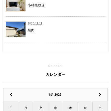
小林植物店
2020/11/11
焼肉
Calender
カレンダー
8月 2026
日
月
火
水
木
金
土