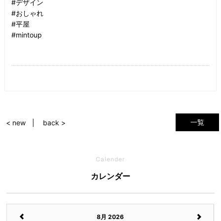
#デザイン
#おしゃれ
#平屋
#mintoup
一覧
< new
back >
Calender
カレンダー
8月 2026