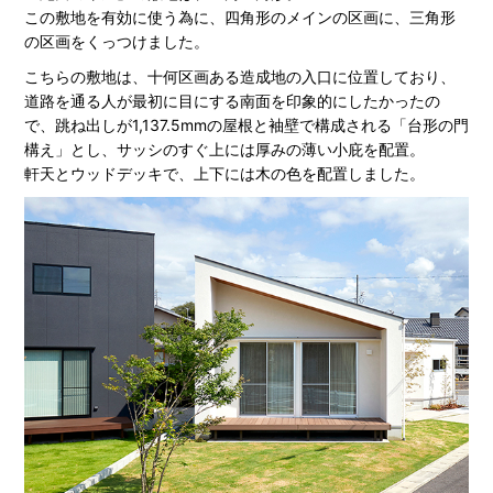
この敷地を有効に使う為に、四角形のメインの区画に、三角形
の区画をくっつけました。
こちらの敷地は、十何区画ある造成地の入口に位置しており、
道路を通る人が最初に目にする南面を印象的にしたかったの
で、跳ね出しが1,137.5mmの屋根と袖壁で構成される「台形の門
構え」とし、サッシのすぐ上には厚みの薄い小庇を配置。
軒天とウッドデッキで、上下には木の色を配置しました。