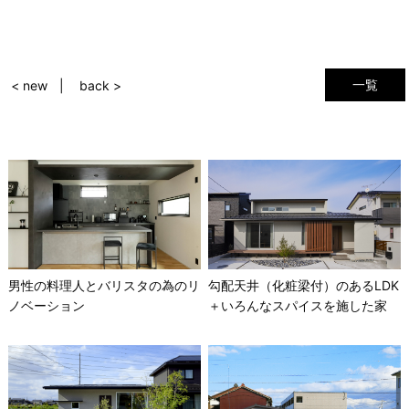
一覧
< new
back >
男性の料理人とバリスタの為のリ
勾配天井（化粧梁付）のあるLDK
ノベーション
＋いろんなスパイスを施した家