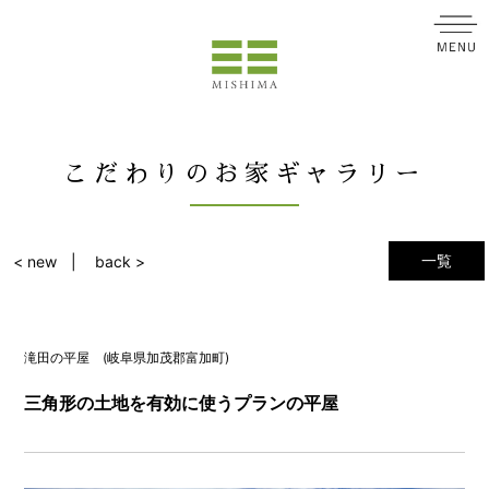
こだわりのお家ギャラリー
一覧
< new
back >
滝田の平屋 (岐阜県加茂郡富加町)
三角形の土地を有効に使うプランの平屋