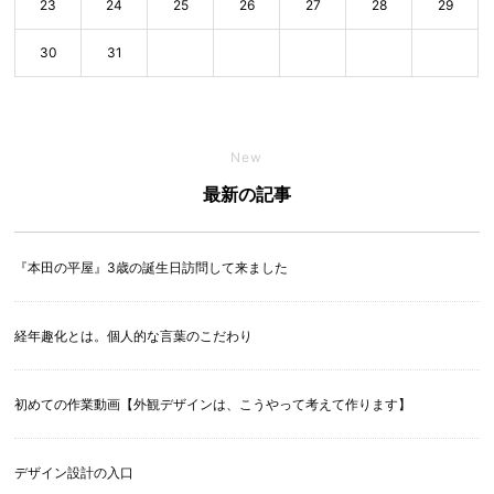
23
24
25
26
27
28
29
30
31
New
最新の記事
『本田の平屋』3歳の誕生日訪問して来ました
経年趣化とは。個人的な言葉のこだわり
初めての作業動画【外観デザインは、こうやって考えて作ります】
デザイン設計の入口