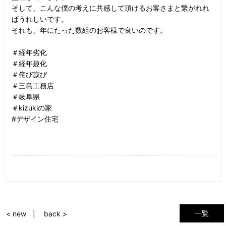
そして、こんな僕の考えに共感して頂けるお客さまと繋がれれ
ばうれしいです。
それも、年にたった数組のお客様で良いのです。
＃経年劣化
＃経年趣化
＃侘び寂び
＃三島工務店
＃岐阜県
＃kizukiの家
#デザイン住宅
一覧
< new
back >