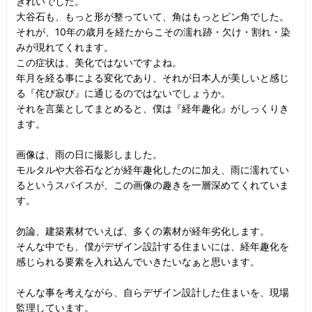
きれいでした。
大谷石も、もっと形が整っていて、角はもっとピン角でした。
それが、10年の歳月を経たからこその濡れ跡・欠け・割れ・染
みが現れてくれます。
この症状は、美化ではないですよね。
年月を経る事による変化であり、それが日本人が美しいと感じ
る『侘び寂び』に通じるのではないでしょうか。
それを言葉としてまとめると、僕は『経年趣化』がしっくりき
ます。
画像は、雨の日に撮影しました。
モルタルや大谷石などが経年趣化したのに加え、雨に濡れてい
るというスパイスが、この画像の趣きを一層深めてくれていま
す。
勿論、建築素材でいえば、多くの素材が経年劣化します。
そんな中でも、僕がデザイン設計する住まいには、経年趣化を
感じられる要素を入れ込んでいきたいなぁと思います。
そんな事を考えながら、自らデザイン設計した住まいを、現場
監理しています。