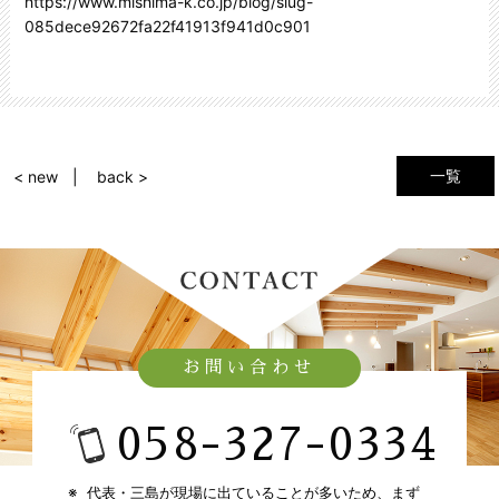
https://www.mishima-k.co.jp/blog/slug-
085dece92672fa22f41913f941d0c901
一覧
< new
back >
お問い合わせ
058-327-0334​
代表・三島が現場に出ていることが多いため、​
まず